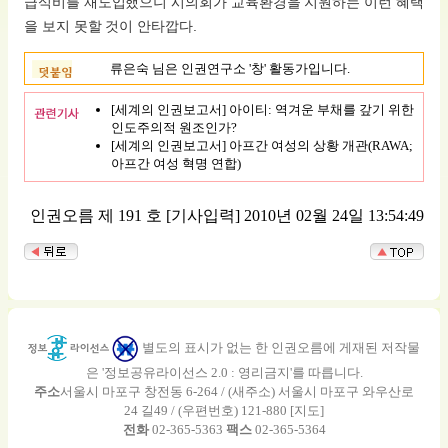
급식비를 재도입했으니 시의회가 교육환경을 지원하는 이런 혜택
을 보지 못할 것이 안타깝다.
류은숙 님은 인권연구소 '창' 활동가입니다.
[세계의 인권보고서] 아이티: 역겨운 부채를 갚기 위한
인도주의적 원조인가?
[세계의 인권보고서] 아프간 여성의 상황 개관(RAWA;
아프간 여성 혁명 연합)
인권오름 제 191 호
[기사입력] 2010년 02월 24일 13:54:49
별도의 표시가 없는 한 인권오름에 게재된 저작물
은 '정보공유라이선스 2.0 : 영리금지'를 따릅니다.
주소
서울시 마포구 창전동 6-264 / (새주소) 서울시 마포구 와우산로
24 길49 / (우편번호) 121-880 [
지도
]
전화
02-365-5363
팩스
02-365-5364