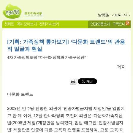
발행일: 2016-12-07
첫화면
꼭지 모아보기
전체기사보기
인권오름소개
구독안내
[기획: 가족정책 톺아보기] ‘다문화 트렌드’의 관용
적 얼굴과 현실
4차 가족정책포럼 “다문화 정책과 가족구성권”
더지
다문화 트렌드
2009년 민주당 전병헌 의원이 ‘인종차별금지법 제정안’을 입법예
고 한 데 이어, 12월 한나라당의 조진래 의원은 ‘다문화가족지원
법(2008년 제정)’개정안을 발의했다. 입법 예고된 ‘인종차별금지
법’ 제정안은 인종에 따른 모욕적 언행을 포함하여, 고용·교육·재