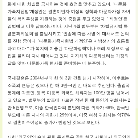
화에 대한 차별을 금지하는 것에 초점을 맞추고 있으며. ‘다문화
가족지원법’개정안은 결혼이민자 여성의 정착과 다문화가정 자녀
들의 복리후생을 지원하는 것에 중점을 두고 있었다. ‘ 제정안’은
입법예고 이후 답보상태이나, 지난 4월 법무부는 ‘차별금지법 특
별분과위원회’를 출범시키고 ‘인종에 따른 차별’에 대해서도 논의
를 진행 중이다. ‘다문화가족지원법 개정안’은 지방선거의 흐름을
타고 대다수가 복지에 치중된 ‘다문화정책’이나 조례 제정으로 몸
집을 불리며 다시 태어나고 있다. 지자체의 다문화센터는 가정의
달을 맞아 다문화가족 행사를 준비하는 데 분주하다.
국제결혼은 2004년부터 한 해 3만 건을 넘기 시작하여, 이후로는
소폭의 변동은 있으나 한 해 3만~4만 건 내외로 추산된다. 출입국
통계에 따르면, 등록·미등록 외국인 체류자는 100만 명을 넘어서
고 있으며, 법무부의 발표에 따르면 작년 한 해 동안의 귀화자는 2
만 5천명으로, 이중 한국인과의 혼인에 따른 귀화가 68%, 한국인
부모에 따른 자녀의 귀화가 29%이며, 이중 여성 귀화자는 약76%
로 결혼이주여성의 증가가 반영된 것으로 보인다.
재한 ‘외국인’의 수에 관한 통계들은 공히 한국 사회에서 외국인의