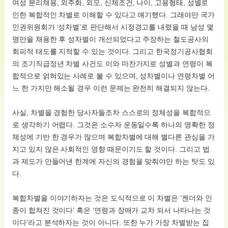
여성 분리채용, 외주화, 외모, 신체조건, 나이, 고용형태, 성별로
인한 복합적인 차별로 이해할 수 있다고 얘기했다. 그래야만 국가
인권위원회가 ‘성차별’로 판단해서 시정경고를 내렸을 때 남성 몇
명만을 채용한 후 성차별이 개선되었다고 주장하는 철도공사의
회피적 태도를 지적할 수 있는 것이다. 그리고 한국정기공사협회
의 조기직급정년 차별 사건도 이와 마찬가지로 성별과 연령이 복
합적으로 얽혀있는 사례로 볼 수 있으며, 성차별이나 연령차별 어
느 한 가지만 해소될 경우 이런 문제는 완전히 해결되지 않는다.
사실, 차별을 경험한 당사자들조차 스스로의 정체성을 복합적으
로 생각하기 어렵다. 그것은 소수자 운동일수록 하나의 명확한 정
체성에 기반 한 경우가 많으며 복합차별에 대해 별다른 관심을 가
지고 있지 않은 사회적인 영향 때문이기도 할 것이다. 그리고 법
과 제도가 만들어낸 한계에 자신의 경험을 맞춰야만 하는 탓도 있
다.
복합차별을 이야기하자는 것은 도식적으로 이 차별은 ‘젠더와 인
종이 합쳐진 것이다’ 혹은 ‘연령과 장애가 교차 되서 나타나는 것
이다’라고 분석하자는 것이 아니다. 또한 누가 가장 차별받는 집