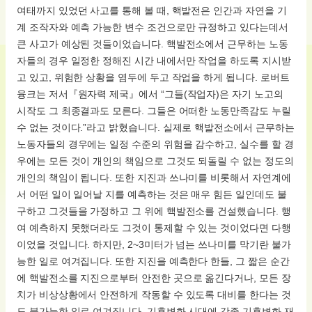
여태까지 있었던 사고를 통해 볼 때, 핵발전은 인간과 자연을 기
계 조작자와 예측 가능한 변수 조건으로만 규정하고 있다는데서
큰 사고가 예상된 것들이었습니다. 핵발전소에서 근무하는 노동
자들의 경우 일정한 정해진 시간 내에서만 작업을 하도록 지시받
고 있고, 위험한 상황을 염두에 두고 작업을 하게 됩니다. 로버트
융크는 저서『원자력 제국』에서 “그들(작업자)은 자기 노고의
시작도 그 최종결과도 모른다. 그들은 어떠한 노동만족감도 누릴
수 없는 것이다.”라고 밝혔습니다. 실제로 핵발전소에서 근무하는
노동자들의 경우에는 일정 수준의 위험을 감수하고, 실수를 할 경
우에는 모든 것이 개인의 책임으로 그것도 되돌릴 수 없는 정도의
개인의 책임이 됩니다. 또한 지진과 쓰나미를 비롯해서 자연계에
서 어떤 일이 일어날 지를 예측하는 것은 매우 힘든 일인데도 불
구하고 그것들을 가정하고 그 위에 핵발전소를 건설했습니다. 행
여 예측하지 못했더라도 그것이 통제할 수 있는 것이었다면 다행
이었을 것입니다. 하지만, 2~3미터가 넘는 쓰나미를 막기란 불가
능한 일로 여겨집니다. 또한 지진을 예측한다 한들, 그 짧은 순간
에 핵발전소를 지진으로부터 안전한 곳으로 옮긴다거나, 모든 장
치가 비상상황에서 안전하게 작동할 수 있도록 대비를 한다는 것
도 불가능한 일로 여겨집니다. 기후변화 시대에 각종 기후변화 재