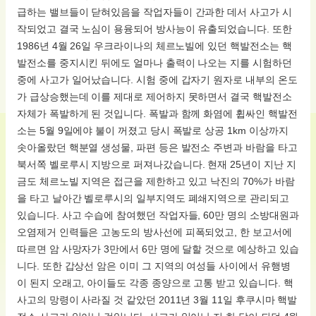
급하는 밸브들이 닫혀있음을 작업자들이 간과한 데서 사고가 시
작되었고 결국 노심이 용융되어 방사능이 유출되었습니다. 또한
1986년 4월 26일 우크라이나의 체르노빌에 있던 핵발전소는 핵
발전소를 중지시킨 뒤에도 얼마나 출력이 나오는 지를 시험하던
중에 사고가 일어났습니다. 시험 중에 갑자기 원자로 내부의 온도
가 급상승했는데 이를 제대로 제어하지 못하면서 결국 핵발전소
자체가 폭발하게 된 것입니다. 폭발과 함께 화염에 휩싸인 핵발전
소는 5월 9일에야 불이 꺼졌고 당시 폭발로 상공 1km 이상까지
솟아올랐던 핵분열 생성물, 파편 등은 발전소 주변과 바람을 타고
북서쪽 벨로루시 지방으로 퍼져나갔습니다. 현재 25년이 지난 지
금도 체르노빌 지역은 접근을 제한하고 있고 낙진의 70%가 바람
을 타고 날아간 벨로루시의 일부지역도 폐쇄지역으로 관리되고
있습니다. 사고 수습에 참여했던 작업자들, 60만 명의 소방대원과
오염제거 인력들은 고농도의 방사선에 피폭되었고, 한 보고서에
따르면 암 사망자가 3만에서 6만 명에 달할 것으로 예상하고 있습
니다. 또한 갑상선 암은 이미 그 지역의 여성들 사이에서 유행병
이 된지 오래고, 아이들도 각종 종양으로 고통 받고 있습니다. 핵
사고의 망령이 사라질 것 같았던 2011년 3월 11일 후쿠시마 핵발