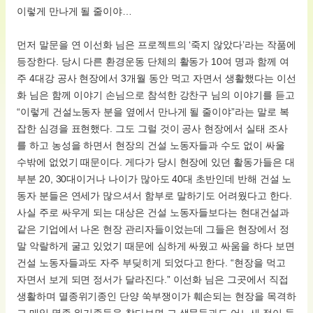
이렇게 만나게 될 줄이야…
먼저 말문을 연 이선화 님은 프로젝트의 ‘죽지 않았다’라는 작품에
등장한다. 당시 다른 환경운동 단체의 활동가 10여 명과 함께 여
주 4대강 공사 현장에서 3개월 동안 먹고 자면서 생활했다는 이선
화 님은 함께 이야기 손님으로 참석한 강찬구 님의 이야기를 듣고
“이렇게 건설노동자 분을 옆에서 만나게 될 줄이야”라는 말로 복
잡한 심경을 표현했다. 그도 그럴 것이 공사 현장에서 실태 조사
를 하고 농성을 하면서 현장의 건설 노동자들과 수도 없이 싸울
수밖에 없었기 때문이다. 게다가 당시 현장에 있던 활동가들은 대
부분 20, 30대이거나 나이가 많아도 40대 초반인데 반해 건설 노
동자 분들은 연세가 많으셔서 함부로 말하기도 어려웠다고 한다.
사실 주로 싸우게 되는 대상은 건설 노동자들보다는 현대건설과
같은 기업에서 나온 현장 관리자들이었는데 그들은 현장에서 정
말 악랄하게 굴고 있었기 때문에 심하게 싸웠고 싸움을 하다 보면
건설 노동자들과도 자주 부딪히게 되었다고 한다. “현장을 먹고
자면서 보게 되면 정서가 달라진다.” 이선화 님은 그곳에서 직접
생활하며 멸종위기종인 단양 쑥부쟁이가 훼손되는 현장을 목격하
고 매일 멸종 위기종들을 찾다보면 그 생물들과도 어느새 정이 들