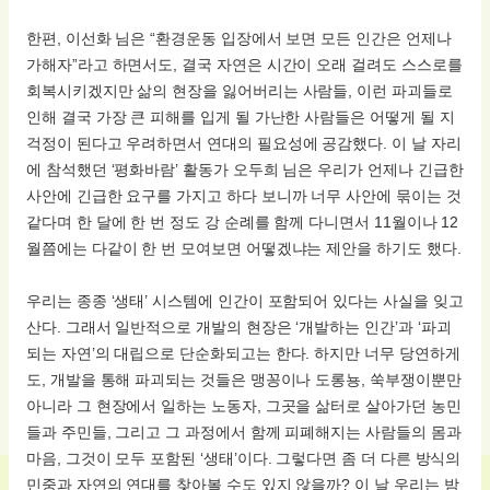
한편, 이선화 님은 “환경운동 입장에서 보면 모든 인간은 언제나
가해자”라고 하면서도, 결국 자연은 시간이 오래 걸려도 스스로를
회복시키겠지만 삶의 현장을 잃어버리는 사람들, 이런 파괴들로
인해 결국 가장 큰 피해를 입게 될 가난한 사람들은 어떻게 될 지
걱정이 된다고 우려하면서 연대의 필요성에 공감했다. 이 날 자리
에 참석했던 ‘평화바람’ 활동가 오두희 님은 우리가 언제나 긴급한
사안에 긴급한 요구를 가지고 하다 보니까 너무 사안에 묶이는 것
같다며 한 달에 한 번 정도 강 순례를 함께 다니면서 11월이나 12
월쯤에는 다같이 한 번 모여보면 어떻겠냐는 제안을 하기도 했다.
우리는 종종 ‘생태’ 시스템에 인간이 포함되어 있다는 사실을 잊고
산다. 그래서 일반적으로 개발의 현장은 ‘개발하는 인간’과 ‘파괴
되는 자연’의 대립으로 단순화되고는 한다. 하지만 너무 당연하게
도, 개발을 통해 파괴되는 것들은 맹꽁이나 도롱뇽, 쑥부쟁이뿐만
아니라 그 현장에서 일하는 노동자, 그곳을 삶터로 살아가던 농민
들과 주민들, 그리고 그 과정에서 함께 피폐해지는 사람들의 몸과
마음, 그것이 모두 포함된 ‘생태’이다. 그렇다면 좀 더 다른 방식의
민중과 자연의 연대를 찾아볼 수도 있지 않을까? 이 날 우리는 밤