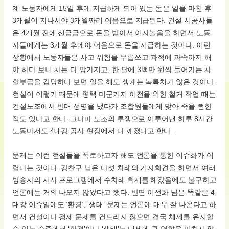
계 노동자에게 15일 후에 지급하게 되어 있는 돈은 일을 마친 후
3개월이 지나서야 3개월짜리 어음으로 지급된다. 건설 시공사들
은 4개월 전에 선급금으로 돈을 받아서 이자놀음을 하면서 노동
자들에게는 3개월 후에야 어음으로 돈을 지급하는 것이다. 이런
상황에서 노동자들은 사고 위험을 무릅쓰고 과적에 과속까지 해
야 하다 보니 차는 다 망가지고, 한 달에 3백만 원씩 들어가는 차
할부금을 감당하다 보면 일을 해도 생계는 녹록치가 않은 것이다.
현실이 이렇기 때문에 평택 미군기지 이전을 위한 철거 작업 때는
건설노조에서 반대 성명을 냈다가 조합원들에게 맞아 죽을 뻔한
적도 있다고 한다. 그나마 노조의 투쟁으로 이루어낸 하루 8시간
노동마저도 4대강 공사 현장에서 다 깨졌다고 한다.
문제는 이런 현실들을 폭로하고자 해도 언론을 통한 이슈화가 어
렵다는 것이다. 강찬구 님은 다섯 차례의 기자회견을 하면서 여러
방송사의 시사 프로그램에서 수차례 취재를 해갔음에도 불구하고
언론에는 거의 나오지 않았다고 했다. 반면 이선화 님은 똑같은 4
대강 이슈임에도 ‘환경’, ‘생태’ 문제는 언론에 매우 잘 나온다고 하
면서 건설이나 경제 문제를 건드리지 않으면 결국 체제를 유지할
수 있는 수준에서 ‘환경’이나 ‘생태’는 대세에 큰 영향을 미치지 않