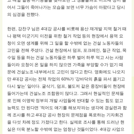
어서 그들이 죽어나가는 모습을 보면 너무 가슴이 아팠다고 당시
의 심경을 전했다.
한편, 강찬구 님은 4대강 공사를 비롯해 용산 재개발 지역 철거 때
나 평택 미군기지 이전을 위한 철거 작업 등의 현장에서 용역 요
청이 오면 생계를 위해 그 일을 할 수밖에 없는 건설 노동자들의
고민을 전해 주셨다. 건설 현장에서 덤프, 포크레인, 철근 작업, 목
수일 등을 하는 건설 노동자들은 하루 벌어 하루 먹고 사는 사람
들이라 요청이 온 일을 하지 않으면 가족을 부양할 수가 없기 때
문에 건설노조 내부에서도 고민이 많다고 한다. 영화에도 나오지
만 4대강 공사는 전체 작업의 60%가 ‘강바닥의 흙을 파서 옮기고
다시 쌓는’ 일이다. 굴삭기, 덤프, 불도저 같은 중장비들이 현장에
들어가는데 건설노조 조합원이 많다고. 그래서 현실적인 문제들
로 인해 이명박 정부의 개발 사업들에 반대할 수 있는 힘도 없고
능력도 안 된다면 ‘적어도 얘기를 해보자’라는 생각에 경실련과 함
께 조사를 하고 4대강 공사 현장의 문제점을 폭로하는 기자회견
을 다섯 차례 정도 가졌다고 한다. 실제로 조사를 통해 드러난 현
실은 더욱 분노할 수밖에 없는 엄청난 것들이었다. 4대강 사업으