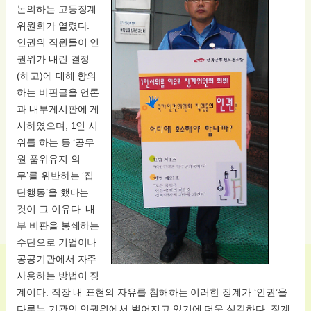
논의하는 고등징계
위원회가 열렸다.
인권위 직원들이 인
권위가 내린 결정
(해고)에 대해 항의
하는 비판글을 언론
과 내부게시판에 게
시하였으며, 1인 시
위를 하는 등 ‘공무
원 품위유지 의
무’를 위반하는 ‘집
단행동’을 했다는
것이 그 이유다. 내
부 비판을 봉쇄하는
수단으로 기업이나
공공기관에서 자주
사용하는 방법이 징
계이다. 직장 내 표현의 자유를 침해하는 이러한 징계가 ‘인권’을
다루는 기관인 인권위에서 벌어지고 있기에 더욱 심각하다. 징계