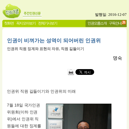
발행일: 2016-12-07
첫화면
꼭지 모아보기
전체기사보기
인권오름소개
구독안내
인권이 비껴가는 성역이 되어버린 인권위
인권위 직원 징계와 표현의 자유, 직원 길들이기
명숙
인권위 직원 길들이기와 인권위의 미래
7월 18일 국가인권
위원회(이하 인권
위)에서 인권위 직
원들에 대한 징계를