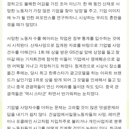
경하고도 불쾌한 어감을 가진 조어 아닌가. 한 해 동안 산재로 사
망한 노동자가 가장 많은 기업을 찾아 ‘상장’을 주고, 기업 이미지
에 누가 될 만한 퍼포먼스를 연구하자니, 시상하는 우리도 혼란을
겪을 때가 많았다.
사망한 노동자 수를 헤아리는 작업은 정부 통계를 입수하는 것에
서 시작된다. 산재사망으로 집계된 자료를 바탕으로 기업별 사망
건수를 더해간다. 1회 때 상을 받은 GS건설 앞에 상장을 들고 찾
아갈 때는 기자회견에 참석한 이들이 ‘기업에서 명예훼손으로 걸
면 어떡할 거냐’고 걱정하기도 하였다. 청계천으로 시상식 장소를
옮긴 후에는, 당시 최고 한류스타가 광고모델을 하는 아파트 브랜
드가 살인기업 1위로 상을 받게 되어 그 모델을 인쇄해서 들고 있
으니 중국 관광객들이 연신 카메라를 들이댄 적도 있다. 중국 관
광객들은 ‘역시 스타군’ 하면서 반가워하는 눈치였다.
기업별 사망자수를 더하는 문제는 고려할 것이 많은 덧셈문제라
답을 내기가 쉽지 않다. 건설업에서일용노동자들의 사망, 레미콘
이나 포클레인 사고처럼 지입차주로 불리거나 개인사업자로 분류
된 노동자들의 사고를 어떻게 집계할 것인가 논란이 인다. 최근에