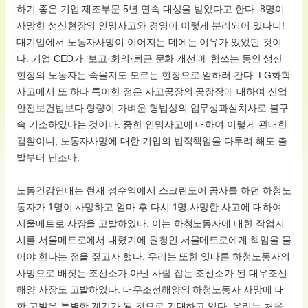
하기 좋은 기업 제조부문 5년 연속 대상을 받았다고 한다. 8명이
사망한 생산현장의 인명사고와 경영이 이렇게 분리되어 있다니!
대기업에서 노동자사망이 이어지는 데에는 이유가 있었던 것이
다. 기업 CEO가 ‘보고·회의·퇴근 문화 개선’에 힘쓰는 동안 생산
현장의 노동자는 죽을지도 모르는 현장으로 일하러 간다. LG화학
사고에서 또 하나 특이한 점은 사고공장의 공장장에 대하여 산업
안전보건법보다 형량이 가벼운 형법상의 업무상과실치사로 불구
속 기소하였다는 것이다. 중한 인명사고에 대하여 이렇게 관대한
검찰이니, 노동자사망에 대한 기업의 법적책임을 다투려 해도 출
발부터 난조다.
노동건강연대는 현재 성수역에서 스크린도어 공사를 하던 하청노
동자가 1명이 사망하고 얼마 후 다시 1명 사망한 사고에 대하여
서울메트로 사장을 고발하였다. 이는 하청노동자에 대한 작업지
시를 서울메트로에서 내렸기에 원청인 서울메트로에게 책임을 물
어야 한다는 점을 짚고자 했다. 우리는 또한 잇따른 하청노동자의
사망으로 배짓는 조선소가 아닌 사람 잡는 조선소가 된 대우조선
해양 사장도 고발하였다. 대우조선해양의 하청노동자 사망에 대
한 고발은 특별한 계기가 될 것으로 기대하고 있다. 우리는 처음