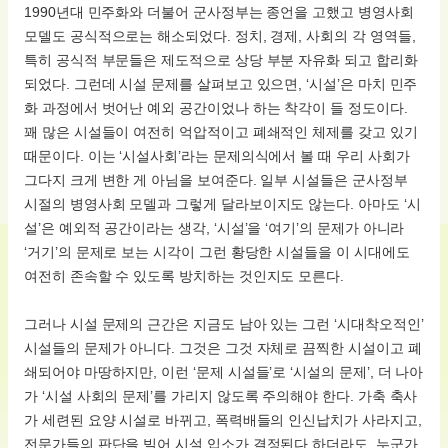
1990년대 민주화와 더불어 군사정부는 종언을 고했고 병영사회
모델도 공식적으로는 해소되었다. 정치, 경제, 사회의 각 영역들,
특히 공식적 부문들은 제도적으로 상당 부분 자유화 되고 합리화
되었다. 그런데 시설 문제를 살펴보고 있으면, ‘시설’은 마치 민주
화 과정에서 벗어난 예외 공간이었나 하는 착각이 들 정도이다.
꽤 많은 시설들이 여전히 억압적이고 폐쇄적인 체제를 갖고 있기
때문이다. 이는 ‘시설사회’라는 문제의식에서 볼 때 우리 사회가
그다지 크게 변한 게 아님을 보여준다. 일부 시설들은 군사정부
시절의 병영사회 모델과 그렇게 달라보이지도 않는다. 아마도 ‘시
설’은 예외적 공간이라는 생각, ‘시설’을 ‘여기’의 문제가 아니라
‘거기’의 문제로 보는 시각이 그런 황당한 시설들을 이 시대에도
여전히 존속할 수 있도록 방치하는 것인지도 모른다.
그러나 시설 문제의 근간은 지금도 남아 있는 그런 ‘시대착오적인’
시설들의 문제가 아니다. 그것은 그것 자체로 끔찍한 시설이고 폐
쇄되어야 마땅하지만, 이런 ‘문제 시설들’로 ‘시설의 문제’, 더 나아
가 ‘시설 사회의 문제’를 가리지 않도록 주의해야 한다. 가축 축사
가 세련된 요양 시설로 바뀌고, 폭력배들의 인신납치가 사라지고,
전문가들의 판단을 빌어 시설 입소가 결정된다 하더라도, 누군가