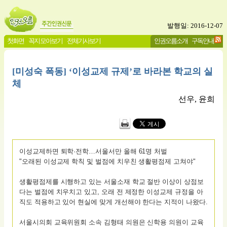
발행일: 2016-12-07
첫화면
꼭지 모아보기
전체기사보기
인권오름소개
구독안내
[미성숙 폭동] ‘이성교제 규제’로 바라본 학교의 실
체
선우, 윤희
이성교제하면 퇴학·전학…서울서만 올해 61명 처벌
"오래된 이성교제 학칙 및 벌점에 치우친 생활평점제 고쳐야"
생활평점제를 시행하고 있는 서울소재 학교 절반 이상이 상점보
다는 벌점에 치우치고 있고, 오래 전 제정한 이성교제 규정을 아
직도 적용하고 있어 현실에 맞게 개선해야 한다는 지적이 나왔다.
서울시의회 교육위원회 소속 김형태 의원은 신학용 의원이 교육