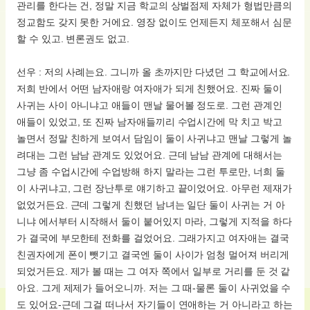
관리를 한다는 건, 정말 지금 학교의 상벌점제 자체가 형법만큼의
정교함도 갖지 못한 거에요. 영장 없이도 언제든지 체포해서 심문
할 수 있고. 변론권도 없고.
선우 : 저의 사례는요. 그니까 올 초까지만 다녔던 그 학교에서요.
저희 반에서 어떤 남자애랑 여자애가 되게 친했어요. 진짜 둘이
사귀는 사이 아니냐고 애들이 맨날 물어볼 정도로. 그런 관계인
애들이 있었고, 또 진짜 남자애들끼리 수업시간에 막 치고 박고
놀면서 정말 친하게 보여서 담임이 둘이 사귀냐고 맨날 그렇게 놀
려대는 그런 남남 관계도 있었어요. 근데 남남 관계에 대해서는
그냥 좀 수업시간에 수업방해 하지 말라는 그런 투로만, 너희 둘
이 사귀냐고, 그런 장난투로 얘기하고 끝이었어요. 아무런 제재가
없었거든요. 근데 그렇게 친했던 남녀는 일단 둘이 사귀는 거 아
니냐 에서부터 시작해서 둘이 붙어있지 마라, 그렇게 지적을 하다
가 결국에 부모한테 전화를 걸었어요. 그래가지고 여자애는 결국
친권자에게 폰이 뺏기고 결국엔 둘이 사이가 엄청 멀어져 버리게
되었거든요. 제가 볼 때는 그 여자 쪽에서 일부로 거리를 둔 것 같
아요. 그게 제제가 들어오니까. 저는 그 때-물론 둘이 사귀었을 수
도 있어요-근데 그걸 떠나서 자기들이 연애하는 거 아니라고 하는