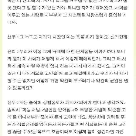
력은 더 견고해 지니까 더 학교를 깨부실 수 없는 거지. 학교가 잘
못 됐다고 말 할 수가 없는 거야. 왜냐면 자기가 겪어왔고, 사회를
이루고 있는 사람들 대부분이 그 시스템을 자랑스럽게 졸업한 거
니까.
선우 : 그 누구도 자기가 나왔던 데는 욕을 하지 않아요. 신기한게.
윤희 : 우리가 이성 교제 규제에 대한 문제점을 이야기하다 보니
까 뭔가 이 사회가 어떻게 해서 이렇게 폐쇄적인가, 그리고 왜 사
회가 계속 이럴 수밖에 없나 하는 데까지 얘기가 갔네요. 그러면
조금 더 대안적으로 고민을 해 보고 해결책이라고 우리가 딱 제시
할 수는 없지만 어떻게 하면 약간의 부스러기나 약간의 균열을 낼
수 있을까요?
선우 : 저는 솔직히 상벌점제가 폐지가 되어야 한다고 생각해요.
솔직히 ‘학생 처벌->발언권 없어짐->더 부당한 처벌의 악순환 고
리’를 어디서부터 끊어야 될까 고민이 돼요. 학생한테 권력을 주
든가 상벌점제를 없애든가 뭐든가를 어떤 식으로든 이 순환 고리
를 끊을 수 있는 쪽으로 조금이라도 이렇게 틈이 생긴다면 다른