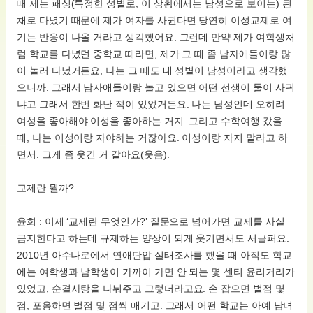
때 제는 패싱(특정한 성별로, 이 상황에서는 남성으로 보이는) 된
채로 다녔기 때문에 제가 여자를 사귄다면 당연히 이성교제로 여
기는 반응이 나올 거라고 생각했어요. 그런데 만약 제가 여학생처
럼 학교를 다녔던 중학교 때라면, 제가 그 때 좀 남자애들이랑 많
이 놀러 다녔거든요, 나는 그 때도 내 성별이 남성이라고 생각했
으니까. 그래서 남자애들이랑 놀고 있으면 어떤 선생이 둘이 사귀
냐고 그래서 한번 화난 적이 있었거든요. 나는 남성인데 오히려
여성을 좋아해야 이성을 좋아하는 거지. 그리고 수학여행 갔을
때, 나는 이성이랑 자야하는 거잖아요. 이성이랑 자지 말라고 하
면서. 그게 좀 웃긴 거 같아요(웃음).
교제란 뭘까?
윤희 : 이제 ‘교제란 무엇인가?’ 질문으로 넘어가면 교제를 사실
금지한다고 하는데 규제하는 양상이 되게 웃기면서도 서글퍼요.
2010년 아수나로에서 연애탄압 실태조사를 했을 때 아직도 학교
에는 여학생과 남학생이 가까이 가면 안 되는 몇 센티 윤리거리가
있었고, 순결사탕을 나눠주고 그렇더라고요. 손 잡으면 벌점 몇
점, 포옹하면 벌점 몇 점씩 매기고. 그래서 어떤 학교는 아예 남녀