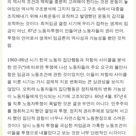
의 역사적 조건과 맥락을 충분히 고려해야 한다는 것은 운동이 놓
여있던 역사적 구조분석에 그치지 않고, 그 구조 속에서 대중을
조직해내기 위해 사회운동이 포착하고 발명했던 운동의 감각을
포착하는 것이다. 최저임금 결정 시기에 우리가 접하는 생계비 임
금이 아닌, 87년 노동자투쟁이 만들어낸 노동자들의 권리 언어,
투쟁의 언어로서 생계비 임금론의 역사성과 가능성을 봤던 것처
럼.
1960~86년 시기 한국 노동자 집단행동과 저항의 사이클을 분석
한 연구(*)에 따르면 투쟁에 나선 노동자들의 주요 요구와 불만사
항은 임금과 노동조건에 관한 것이었지만, 이들이 저항의 사이클
을 이룬 시기는 거시 경제적 지표 변화와는 큰 상관성을 보이지
않았다. 오히려 노동자들의 집단행동은 정치체제의 변화 가능성
이 노동자들에게 인식되는 시기에 고조되었다. 60년 4월, 87년 6
월 직후 노동자투쟁이 폭발한 것은 결코 우연이 아니다. 민주주의
를 쟁취하고자 했던 열망과 투쟁, 정치적 권리주체로 당당히 서고
자 했던 집단적 경험이 너무나 자연스럽게 노동현장으로 스며든
것이다. 당시 노동자 투쟁을 극심한 저임금과 가혹한 노동조건이
이들을 투쟁으로 내몰았다고 보는 것은 너무 단편적인 시각이다.