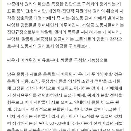
수준에서 권리의 훼손은 특정한 집단으로 구획되어 평가되는 지
표를 통해 표현되지만, 개인적-집단적 차원에서 권리의 훼손과 자
각은 상호작용 과정 속에서 즉 자본-임노동 관계 속에서 벌어지는
다양한 경험들을 엮어내면서 이루어진다. 저임금 노동자들이라는
집단규정으로부터 박탈된 권리의 목록을 써내려가는 게 아니라,
부당한, 잘못된, 불공정한 임금이라는 노동자들의 경험과 감각으
로부터 노동자의 권리로서 임금을 구성해보자.
싸우기 어려워진 이유로부터, 싸움을 구성할 가능성으로
낡은 운동과 새로운 운동을 대비하면서 우리가 주의해야 할 것은
운동의 내용, 조직, 투쟁방식 등을 역사적 조건과 맥락을 소거한
채 고정된 개념과 형식으로 비교하고 평가하는 것이다. 지배체제
가 신자유주의를 전면화하면서 포섭과 배제, 위계와 분할 전략을
휘두르고 이에 사람들이 서로 모이고 연대하지 못한 채 모든 관
계, 장소에서 체계적으로 분할된다고 한다. 맞는 말이다. 그런데
마치 과거에는 사람들이 쉽게 연대하거나 조직될 수 있었던 것처
럼 생각해서는 안 된다. 60~80년대 국가-자본의 전략이었던 재벌
수출주도형 자본축적양식을 가동케 하기 위해서는 대규모 노동력