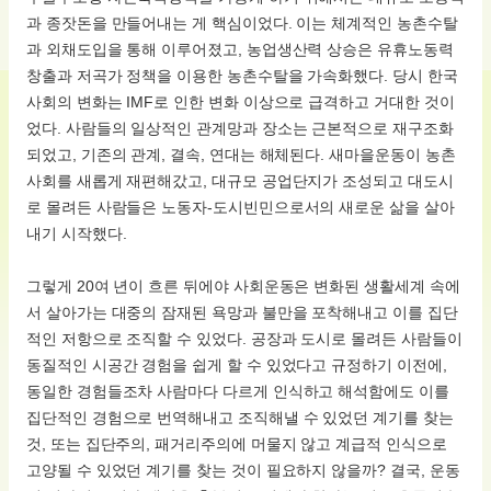
과 종잣돈을 만들어내는 게 핵심이었다. 이는 체계적인 농촌수탈
과 외채도입을 통해 이루어졌고, 농업생산력 상승은 유휴노동력
창출과 저곡가 정책을 이용한 농촌수탈을 가속화했다. 당시 한국
사회의 변화는 IMF로 인한 변화 이상으로 급격하고 거대한 것이
었다. 사람들의 일상적인 관계망과 장소는 근본적으로 재구조화
되었고, 기존의 관계, 결속, 연대는 해체된다. 새마을운동이 농촌
사회를 새롭게 재편해갔고, 대규모 공업단지가 조성되고 대도시
로 몰려든 사람들은 노동자-도시빈민으로서의 새로운 삶을 살아
내기 시작했다.
그렇게 20여 년이 흐른 뒤에야 사회운동은 변화된 생활세계 속에
서 살아가는 대중의 잠재된 욕망과 불만을 포착해내고 이를 집단
적인 저항으로 조직할 수 있었다. 공장과 도시로 몰려든 사람들이
동질적인 시공간 경험을 쉽게 할 수 있었다고 규정하기 이전에,
동일한 경험들조차 사람마다 다르게 인식하고 해석함에도 이를
집단적인 경험으로 번역해내고 조직해낼 수 있었던 계기를 찾는
것, 또는 집단주의, 패거리주의에 머물지 않고 계급적 인식으로
고양될 수 있었던 계기를 찾는 것이 필요하지 않을까? 결국, 운동