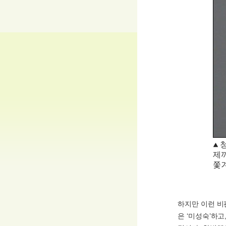
제
쫓
하지만 이런 비
은 ‘미성숙’하고