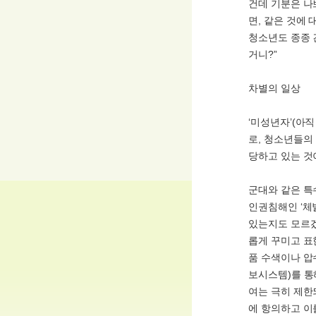
건데 기분은 나
면, 같은 것에
청소년도 종종 
거니?”
차별의 일상
‘미성년자’(아
로, 청소년들의
당하고 있는 것
군대와 같은 특
인권침해인 ‘체
있는지도 모르겠
롭게 꾸미고 표
품 수색이나 압
보시스템)를 통
여는 극히 제한
에 항의하고 이