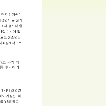
 단지 선거권이
미성년자’는 선거
서조차 정치적 활
해질 수밖에 없
으로도 청소년들
 사회경제적으로
다고 사기 치
노릇이나 하라
리에서나 초면인
도 가끔은 “미
을 ‘선도’하고