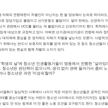
 자체의 연령제한이 차별인지 아닌지는 한 발 양보해서 논외로 하더라도,
로 정당가입도 불법이고 선거운동도 불법이다. 얼마 전에는, 선관위가 ‘
선거 관련해서 UCC를 올리는 게 불법이라고 선포하기까지 했다. 학칙에
 징계 대상으로 규정하고 있다. 어쩌면 선거권/피선거권이 연령에 따라 정
 대의제에 중심을 둔 정치제도 자체가 차별을 낳는지도 모른다. 사법적
기 위해서는 반드시 보호자의 동의를 얻게 되어 있는 것 등도 청소년들이
되어 있는 현실과 함께 차별의 소지가 있다.
일 ‘학생의 날’에 청소년 인권활동가들이 명동에서 진행한 "살아있
행사. 청소년은 판단력이 없으니까, 생각 없이 관에 들어가서 좀비 
그러나 청소년은 과연 '미성숙'할까?
 서열화가 일상적인 사회에서 나이가 적은 어린이·청소년들은 공적인 자
대를 듣는다(물론 이는 어린이·청소년 사이에서도 마찬가지지만). 일할 때
 말도 안 되는 핑계로 더 안 좋은 노동 조건을 요구받기도 한다. 청소년들