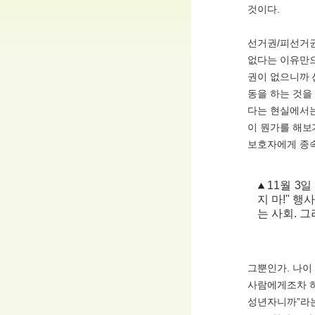
것이다.
선거권/피선거권
없다는 이유만으
권이 없으니까 
동을 하는 것을
다는 현실에서는
이 뭔가를 해보
보호자에게 종속
11월 3
지 마!" 
는 사회. 
그뿐인가. 나이
사람에게조차 하
성년자니까”라는