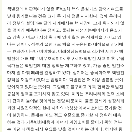
핵발전에 비판적이지 않은 IEA조차 핵의 온실가스 감축기여도를
낮게 평가했다는 것은 크게 두 가지 점을 시사한다. 첫째 우리나
라 정부의 설명과는 달리 세계에서는 핵 시장이 크게 확대되지 않
을 것이라 예측한다는 점이고, 둘째는 재생가능에너지가 온실가
스 감축 기여도나 시장 확대에 있어 훨씬 큰 잠재력을 가지고 있
다는 점이다. 정부의 설명대로 핵을 지구온난화 대책으로 삼기에
는 효과가 너무나 미미하고, 미래성장동력으로 삼기엔 세계가 핵
발전에 대해 매우 비우호적이다. 후쿠시마 핵발전 사고 이후 유럽
국가들은 핵발전에 대한 정책을 재고하고 있고, 가동 중인 발전소
마저 앞 다퉈 폐쇄를 결정하고 있다. 심지어는 중국마저도 핵발전
정책을 재검토하겠다는 입장이다. 핵발전은 더 이상 발붙일 곳이
없어지고 있다는 뜻이다. 그럼에도 불구하고 유독 한국만 핵발전
중심의 정책을 포기하지 않고 있다. 이유는 우리나라의 전력 소비
가 급격히 늘어날 것이라는 전망 때문이다. 물론 경제가 성장하게
되면 자원집약적인 현대 사회의 속성상 에너지소비도 증가할 것
이 분명하다. 문제는 어느 정도 수준으로 증가할 지 정확히 예측
하는 것과 기후변화대응과 에너지 과잉소비를 줄이기 위해 정부
는 어떤 대책을 써서 수요를 낮출 것이냐 하는 것이다. 하지만 황