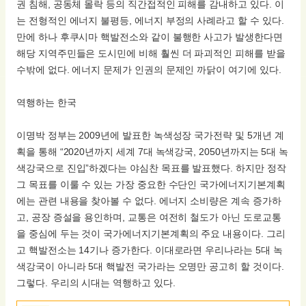
권 침해, 공동체 몰락 등의 직간접적인 피해를 감내하고 있다. 이
는 전형적인 에너지 불평등, 에너지 부정의 사례라고 할 수 있다.
만에 하나 후쿠시마 핵발전소와 같이 불행한 사고가 발생한다면
해당 지역주민들은 도시민에 비해 훨씬 더 파괴적인 피해를 받을
수밖에 없다. 에너지 문제가 인권의 문제인 까닭이 여기에 있다.
역행하는 한국
이명박 정부는 2009년에 발표한 녹색성장 국가전략 및 5개년 계
획을 통해 “2020년까지 세계 7대 녹색강국, 2050년까지는 5대 녹
색강국으로 진입”하겠다는 야심찬 목표를 발표했다. 하지만 정작
그 목표를 이룰 수 있는 가장 중요한 수단인 국가에너지기본계획
에는 관련 내용을 찾아볼 수 없다. 에너지 소비량은 계속 증가하
고, 공장 증설을 용인하며, 교통은 여전히 철도가 아닌 도로교통
을 중심에 두는 것이 국가에너지기본계획의 주요 내용이다. 그리
고 핵발전소는 14기나 증가한다. 이대로라면 우리나라는 5대 녹
색강국이 아니라 5대 핵발전 국가라는 오명만 공고히 할 것이다.
그렇다. 우리의 시대는 역행하고 있다.