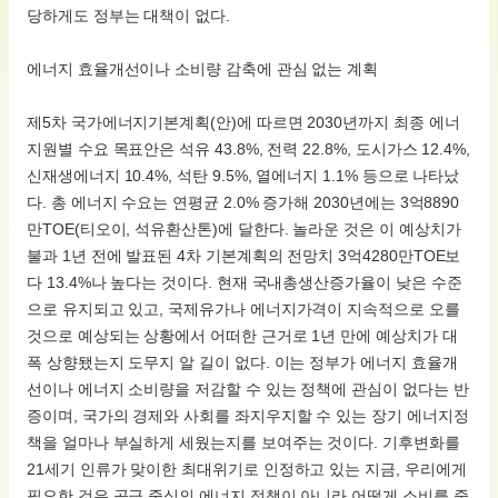
당하게도 정부는 대책이 없다.
에너지 효율개선이나 소비량 감축에 관심 없는 계획
제5차 국가에너지기본계획(안)에 따르면 2030년까지 최종 에너
지원별 수요 목표안은 석유 43.8%, 전력 22.8%, 도시가스 12.4%,
신재생에너지 10.4%, 석탄 9.5%, 열에너지 1.1% 등으로 나타났
다. 총 에너지 수요는 연평균 2.0% 증가해 2030년에는 3억8890
만TOE(티오이, 석유환산톤)에 달한다. 놀라운 것은 이 예상치가
불과 1년 전에 발표된 4차 기본계획의 전망치 3억4280만TOE보
다 13.4%나 높다는 것이다. 현재 국내총생산증가율이 낮은 수준
으로 유지되고 있고, 국제유가나 에너지가격이 지속적으로 오를
것으로 예상되는 상황에서 어떠한 근거로 1년 만에 예상치가 대
폭 상향됐는지 도무지 알 길이 없다. 이는 정부가 에너지 효율개
선이나 에너지 소비량을 저감할 수 있는 정책에 관심이 없다는 반
증이며, 국가의 경제와 사회를 좌지우지할 수 있는 장기 에너지정
책을 얼마나 부실하게 세웠는지를 보여주는 것이다. 기후변화를
21세기 인류가 맞이한 최대위기로 인정하고 있는 지금, 우리에게
필요한 것은 공급 중심의 에너지 정책이 아니라 어떻게 소비를 줄