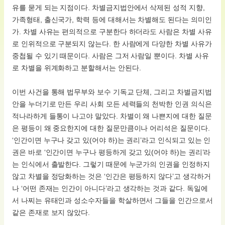
유를 묻게 되는 지점이다. 차별금지법안에서 삭제된 성적 지향,
가족형태, 출신국가, 학력 등에 대해서는 차별해도 된다는 의미인
가. 차별 사유는 편의적으로 구분한다 하더라도 사람은 차별 사유
로 인위적으로 구분되지 않는다. 한 사람에게 다양한 차별 사유가
중첩될 수 있기 때문이다. 사람은 그저 사람일 뿐이다. 차별 사유
로 차별을 위계화하고 분할해서는 안된다.
이번 사건을 통해 법무부와 보수 기독교 단체, 그리고 차별금지법
안을 누더기로 만든 우리 사회 모든 세력들의 천박한 인권 의식은
적나라하게 들통이 나고야 말았다. 차별이 왜 나쁜지에 대한 질문
은 평등이 왜 중요한지에 대한 질문만큼이나 어리석은 질문이다.
‘인간이면 누구나 갖고 있(어야 하)는 권리’라고 인식되고 있는 인
권은 바로 ‘인간이면 누구나 평등하게 갖고 있(어야 하)는 권리’라
는 인식에서 출발한다. 그렇기 때문에 누군가의 인권을 인정하지
않고 차별을 정당화하는 것은 ‘인간은 평등하지 않다’고 생각하거
나 ‘어떤 존재는 인간이 아니다’라고 생각하는 것과 같다. 독일에
서 나찌는 유태인과 성소수자들을 학살하면서 그들을 인간으로서
같은 존재로 보지 않았다.