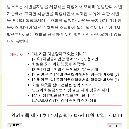
법무부는 차별금지법을 제정하는 과정에서 오히려 원법안의 차별
기준에서 후퇴한 최종안을 확정하면서 삭제된 사유에 의한 차별
을 오히려 정당화시키는 효과를 낳았다. 차별을 금지하기 위해 만
들어질 법안이 역으로 차별을 조장하게 되는 역설이 바로 여기서
발생한다. 모든 차별을 금지하기 위한 법이 아니라면 오히려 없느
니만 못하다.
“나, 지금 차별당하고 있는 거니?”
[기획] 차별금지법안 뜯어보기 (2) 청소년
차별을 끊기 위한 행동에 주목하라
[기획] 차별금지법안 뜯어보기 (1) 동성애
[인권연구_창] 유럽인권협약에서의 평등과 비차별 (2)
[인권연구_창] 유럽인권협약에서의 평등과 비차별 (1)
차별 주춧돌 삼아 건설된 성역 지키기
인권위 차별금지법 제정 권고, 재계 맹공격 나서
[삶_세상] “빈곤은 차별로부터 옵니다”
HIV/AIDS 감염인 강석주 씨의 적자 생활
인권오름 제 78 호
[기사입력] 2007년 11월 07일 17:32:14