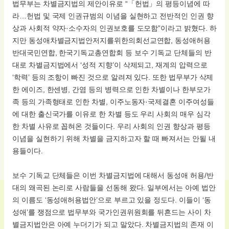
법무부는 차별금지법의 제안이유로 “「헌법」의 평등이념에 따
라…헌법 및 국제 인권규범의 이념을 실현하고 전반적인 인권 향
상과 사회적 약자·소수자의 인권보호를 도모함”이라고 밝혔다. 하
지만 동성애차별금지법안저지를위한의회선교연합, 동성애허용
반대국민연합, 한국기독교총연합회 등 보수 기독교 단체들의 반
대로 차별금지법에서 ‘성적 지향’이 삭제되고, 재계의 압력으로
‘학력’ 등의 조항이 빠진 것으로 알려져 있다. 또한 법무부가 삭제
한 에이즈, 한센병, 간염 등의 병력으로 인한 차별이나 한부모가
족 등의 가족형태로 인한 차별, 이주노동자·국제결혼 이주여성들
에 대한 출신국가를 이유로 한 차별 등도 우리 사회의 매우 심각
한 차별 사유로 꼽혀온 것들이다. 우리 사회의 인권 향상과 평등
이념을 실현하기 위해 차별을 금지하고자 할 때 빠져서는 안될 내
용들이다.
보수 기독교 단체들은 이번 차별금지법에 대해서 동성애 허용/반
대의 왜곡된 논리로 사람들을 선동해 왔다. 일부에서는 아예 법안
의 이름도 ‘동성애허용법안’으로 부르고 있을 정도다. 이들이 ‘동
성애’를 쟁점으로 법무부와 국가인권위원회를 뒤흔드는 사이 차
별금지법안은 아예 누더기가 되고 말았다. 차별금지법의 존재 이